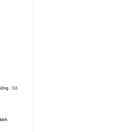
thống… Có
kính.