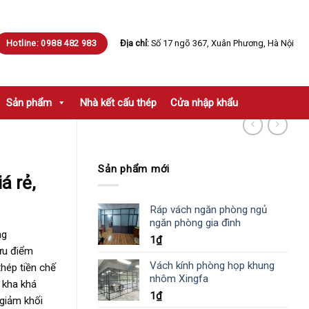
Hotline: 0988 482 983
Địa chỉ:
Số 17 ngõ 367, Xuân Phương, Hà Nội
Sản phẩm
Nhà kết cấu thép
Cửa nhập khẩu
Sản phẩm mới
á rẻ,
Ráp vách ngăn phòng ngủ
ngăn phòng gia đình
ng
1
₫
 ưu điểm
Vách kính phòng họp khung
thép tiền chế
nhôm Xingfa
 kha khá
1
₫
 giảm khối