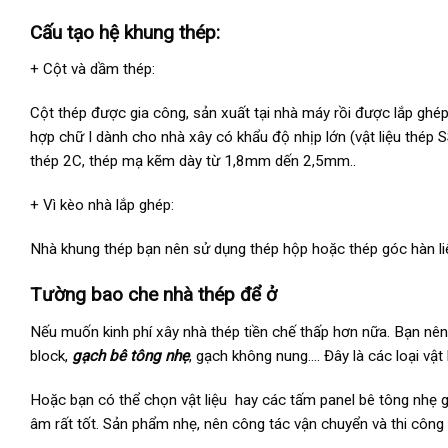
Cấu tạo hệ khung thép:
+ Cột và dầm thép:
Cột thép được gia công, sản xuất tại nhà máy rồi được lắp ghé
hợp chữ I dành cho nhà xây có khẩu độ nhịp lớn (vật liệu thép
thép 2C, thép mạ kẽm dày từ 1,8mm dến 2,5mm..
+ Vì kèo nhà lắp ghép:
Nhà khung thép bạn nên sử dụng thép hộp hoặc thép góc hàn li
Tường bao che nhà thép để ở
Nếu muốn kinh phí xây nhà thép tiền chế thấp hơn nữa. Bạn nê
block,
gạch bê tông nhẹ
, gạch không nung…. Đây là các loại vật
Hoặc bạn có thể chọn vật liệu hay các tấm panel bê tông nhẹ
âm rất tốt. Sản phẩm nhẹ, nên công tác vận chuyển và thi công n