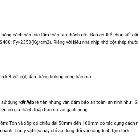
p bằng cách hàn các tấm thép tạo thành cột. Bạn có thể chọn kết cấ
 SS400: Fy=2350(Kg/cm2). Riêng với kiểu nhà nhịp nhỏ cột thép thườ
ên kết với cột, dầm bằng bulong cùng bản mã.
n sử dụng
vật liệu
rẻ tiền nhưng vẫn đảm bảo an toàn, an ninh như : 
 liệu có giá thành thấp hơn so với gạch nung.
 gồm: Tôn và xốp có chiều dài 50mm đến 100mm có tác dụng cách n
hanh. Lưu ý vật liệu này chỉ áp dụng đối với công trình tạm thời.