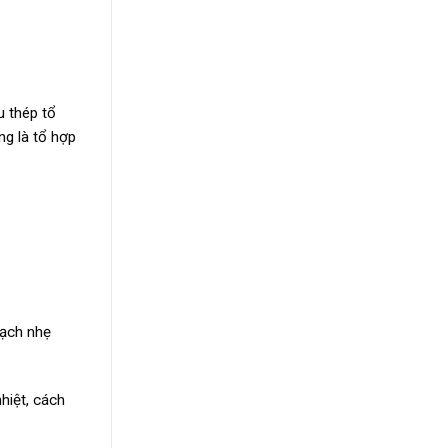
u thép tổ
ng là tổ hợp
Gạch nhẹ
hiệt, cách