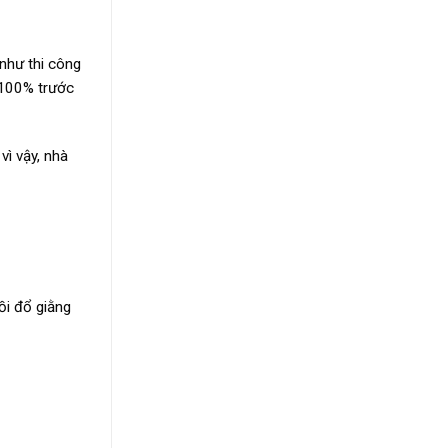
như thi công
ẽ 100% trước
vì vậy, nhà
ồi đổ giằng