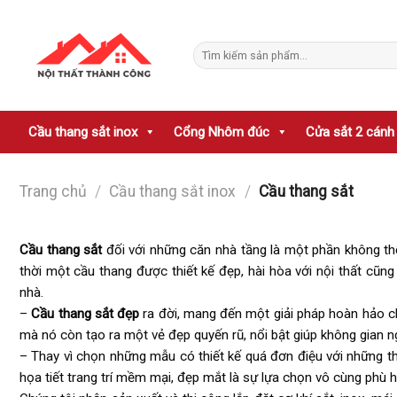
Skip
to
Tìm
content
kiếm:
Cầu thang sắt inox
Cổng Nhôm đúc
Cửa sắt 2 cánh
Trang chủ
/
Cầu thang sắt inox
/
Cầu thang sắt
Cầu thang sắt
đối với những căn nhà tầng là một phần không thể 
thời một cầu thang được thiết kế đẹp, hài hòa với nội thất cũng 
nhà.
–
Cầu thang sắt đẹp
ra đời, mang đến một giải pháp hoàn hảo ch
mà nó còn tạo ra một vẻ đẹp quyến rũ, nổi bật giúp không gian 
– Thay vì chọn những mẫu có thiết kế quá đơn điệu với những th
họa tiết trang trí mềm mại, đẹp mắt là sự lựa chọn vô cùng phù 