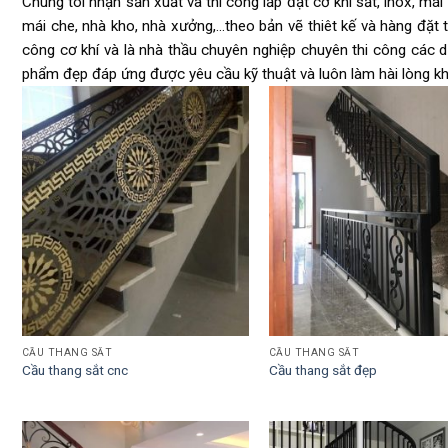
Chúng tôi nhận sản xuất và thi công lắp đặt cơ khí sắt, inox, mái 
mái che, nhà kho, nhà xưởng,…theo bản vẽ thiêt kế và hàng đặt 
công cơ khí và là nhà thầu chuyên nghiệp chuyên thi công các 
phẩm đẹp đáp ứng được yêu cầu kỹ thuật và luôn làm hài lòng k
CẦU THANG SẮT
CẦU THANG SẮT
Cầu thang sắt cnc
Cầu thang sắt đẹp