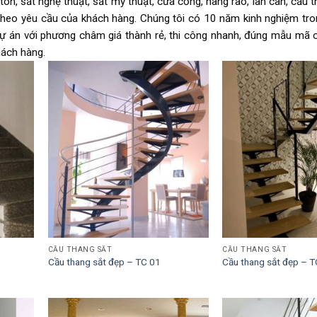
tôn, sắt nghệ thuật, sắt mỹ thuật, cửa cổng, hàng rào, lan can, cầu t
theo yêu cầu của khách hàng. Chúng tôi có 10 năm kinh nghiệm tron
dự án với phương châm giá thành rẻ, thi công nhanh, đúng mẫu mã c
hách hàng.
CẦU THANG SẮT
CẦU THANG SẮT
Cầu thang sắt đẹp – TC 01
Cầu thang sắt đẹp – T