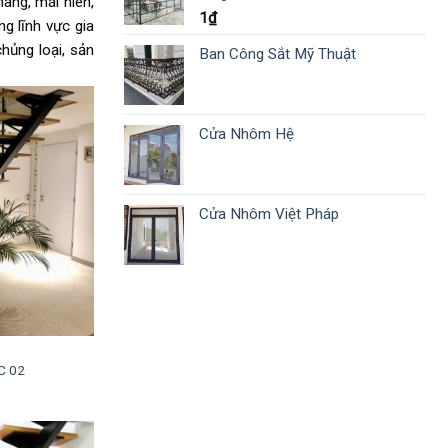
hang, mái hiên,
1
₫
g lĩnh vực gia
hủng loại, sản
Ban Công Sắt Mỹ Thuật
Cửa Nhôm Hệ
Cửa Nhôm Việt Pháp
C 02