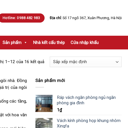
Hotline: 0988 482 983
Địa chỉ:
Số 17 ngõ 367, Xuân Phương, Hà Nội
Sản phẩm
Nhà kết cấu thép
Cửa nhập khẩu
thị 1–12 của 16 kết quả
ngôi nhà. Đồng
Sản phẩm mới
iá trị của ngôi
Ráp vách ngăn phòng ngủ ngăn
uống các tầng,
phòng gia đình
1
₫
ật với hoa văn
Vách kính phòng họp khung nhôm
Xingfa