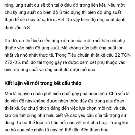
rằng, ứng suất dư sẽ tồn tại ở đâu đó trong liên kết. Nếu một
chu kỳ ứng suất có biên độ S tác dụng thì biên độ ứng suất
thực tế sẽ chạy từ s
tới s
± S. Do vậy biên độ ứng suất danh
r
r
định vẫn là S.
Do đó, có thể biểu diễn ứng xử mỏi của một mối hàn chỉ phụ
thuộc vào biên độ ứng suất. Mà không cần biết ứng suất lớn
nhất và nhỏ nhất thực tế. Trong Tiêu chuẩn thiết kế cầu 22 TCN
272-05, mỏi do tải trọng gây ra được xem xét phụ thuộc vào
biên độ ứng suất và ứng suất dư được bỏ qua.
Kết luận về mỏi trong kết cấu thép
Mỏi là nguyên nhân phổ biến nhất gây phá hoại thép. Chủ yếu là
do vấn đề này không được nhận thức đầy đủ trong giai đoạn
thiết kế. Sự chú ý thích đáng đến việc lựa chọn mối nối và cấu
tạo chi tiết cũng như hiểu biết về các yêu cầu của tải trọng sử
dụng. Ta có thể loại trừ hầu hết các vết nứt phá hoại. Trong khi
sự bỏ qua các nhân tố này có thể dẫn đến thảm hoạ.