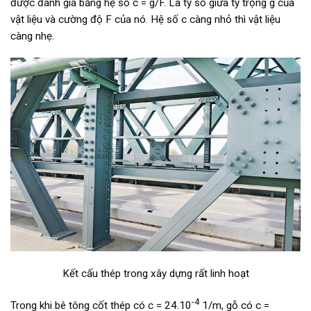
được đánh giá bằng hệ số c = g/F. Là tỷ số giữa tỷ trọng g của
vật liệu và cường độ F của nó. Hệ số c càng nhỏ thì vật liệu
càng nhẹ.
Kết cấu thép trong xây dựng rất linh hoạt
-4
Trong khi bê tông cốt thép có c = 24.10
1/m, gỗ có c =