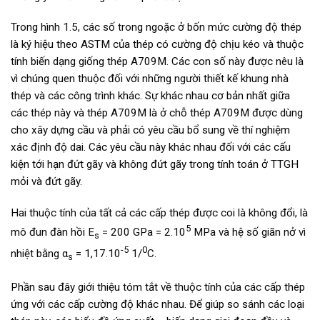
Trong hình 1.5, các số trong ngoặc ở bốn mức cường độ thép
là ký hiệu theo ASTM của thép có cường độ chịu kéo và thuộc
tính biến dạng giống thép A709M. Các con số này được nêu là
vì chúng quen thuộc đối với những người thiết kế khung nhà
thép và các công trình khác. Sự khác nhau cơ bản nhất giữa
các thép này và thép A709M là ở chỗ thép A709M được dùng
cho xây dựng cầu và phải có yêu cầu bổ sung về thí nghiệm
xác định độ dai. Các yêu cầu này khác nhau đối với các cấu
kiện tới hạn đứt gãy và không đứt gãy trong tính toán ở TTGH
mỏi và đứt gãy.
Hai thuộc tính của tất cả các cấp thép được coi là không đổi, là
5
mô đun đàn hồi E
= 200 GPa = 2.10
MPa và hệ số giãn nở vì
s
-5
0
nhiệt bằng α
= 1,17.10
1/
C.
s
Phần sau đây giới thiệu tóm tắt về thuộc tính của các cấp thép
ứng với các cấp cường độ khác nhau. Để giúp so sánh các loại