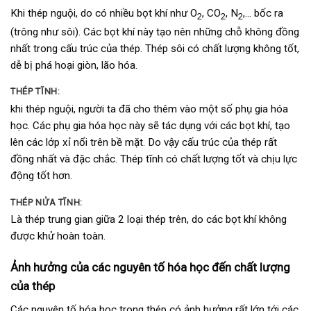
Khi thép nguội, do có nhiều bọt khí như O
, CO
, N
,… bốc ra
2
2
2
(trông như sôi). Các bọt khí này tạo nên những chỗ không đồng
nhất trong cấu trúc của thép. Thép sôi có chất lượng không tốt,
dễ bị phá hoại giòn, lão hóa.
THÉP TĨNH:
khi thép nguội, người ta đã cho thêm vào một số phụ gia hóa
học. Các phụ gia hóa học này sẽ tác dụng với các bọt khí, tạo
lên các lớp xỉ nổi trên bề mặt. Do vậy cấu trúc của thép rất
đồng nhất và đặc chắc. Thép tĩnh có chất lượng tốt và chịu lực
động tốt hơn.
THÉP NỬA TĨNH:
Là thép trung gian giữa 2 loại thép trên, do các bọt khí không
được khử hoàn toàn.
Ảnh hưởng của các nguyên tố hóa học đến chất lượng
của thép
Các nguyên tố hóa học trong thép có ảnh hưởng rất lớn tới các