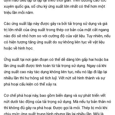
định nào đều lặp đi lặp lại theo thời gian. Trên đường cao tốc
xuyên quốc gia, số chu kỳ ứng suất lớn nhất có thể hơn một
triệu lần mỗi năm.
Các ứng suất lặp này được gây ra bởi tải trọng sử dụng và giá
trị lớn nhất của ứng suất trong thép cơ bản của mặt cắt ngang
nào đó sẽ nhỏ hơn so với cường độ của vật liệu. Tuy nhiên, nếu
có hiện tượng tăng ứng suất do sự không liên tục về vật liệu
hoặc về hình học.
Ứng suất tại nơi gián đoạn có thể dễ dàng lớn gấp hai hoặc ba
lần ứng suất được tính toán từ tải trọng sử dụng. Ngay cả khi
ứng suất cao này tác dụng không liên tục, nếu nó lặp đi lặp lại
nhiều lần thì hư hỏng sẽ tích luỹ. Vết nứt sẽ hình thành và sự
phá hoại cấu kiện có thể xảy ra.
Cơ chế phá hoại này, bao gồm biến dạng và sự phát triển vết
nứt dưới tác động của tải trọng sử dụng. Mà nếu tự bản thân nó
thì không đủ gây ra phá hoại. Được gọi là mỏi. Thép bị mỏi khi
chịu mức ứng suất trung bình nhưng lặp lại nhiều lần. Mỏi là