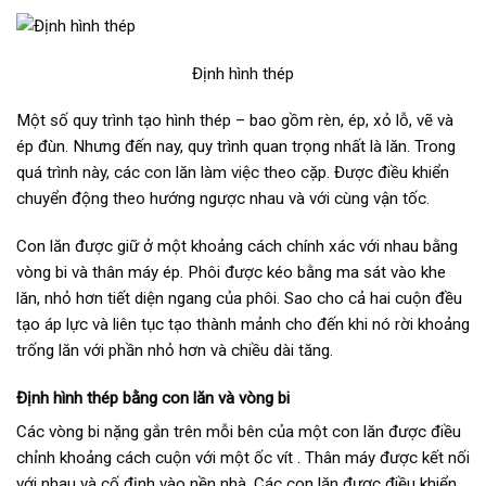
Định hình thép
Một số quy trình tạo hình thép – bao gồm rèn, ép, xỏ lỗ, vẽ và
ép đùn. Nhưng đến nay, quy trình quan trọng nhất là lăn. Trong
quá trình này, các con lăn làm việc theo cặp. Được điều khiển
chuyển động theo hướng ngược nhau và với cùng vận tốc.
Con lăn được giữ ở một khoảng cách chính xác với nhau bằng
vòng bi và thân máy ép. Phôi được kéo bằng ma sát vào khe
lăn, nhỏ hơn tiết diện ngang của phôi. Sao cho cả hai cuộn đều
tạo áp lực và liên tục tạo thành mảnh cho đến khi nó rời khoảng
trống lăn với phần nhỏ hơn và chiều dài tăng.
Định hình thép bằng con lăn và vòng bi
Các vòng bi nặng gắn trên mỗi bên của một con lăn được điều
chỉnh khoảng cách cuộn với một ốc vít . Thân máy được kết nối
với nhau và cố định vào nền nhà. Các con lăn được điều khiển