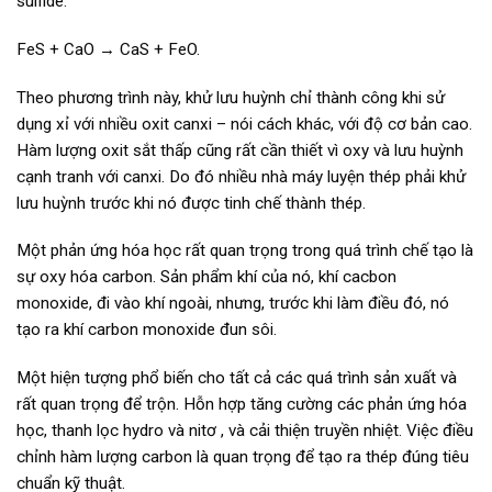
sulfide:
FeS + CaO → CaS + FeO.
Theo phương trình này, khử lưu huỳnh chỉ thành công khi sử
dụng xỉ với nhiều oxit canxi – nói cách khác, với độ cơ bản cao.
Hàm lượng oxit sắt thấp cũng rất cần thiết vì oxy và lưu huỳnh
cạnh tranh với canxi. Do đó nhiều nhà máy luyện thép phải khử
lưu huỳnh trước khi nó được tinh chế thành thép.
Một phản ứng hóa học rất quan trọng trong quá trình chế tạo là
sự oxy hóa carbon. Sản phẩm khí của nó, khí cacbon
monoxide, đi vào khí ngoài, nhưng, trước khi làm điều đó, nó
tạo ra khí carbon monoxide đun sôi.
Một hiện tượng phổ biến cho tất cả các quá trình sản xuất và
rất quan trọng để trộn. Hỗn hợp tăng cường các phản ứng hóa
học, thanh lọc hydro và nitơ , và cải thiện truyền nhiệt. Việc điều
chỉnh hàm lượng carbon là quan trọng để tạo ra thép đúng tiêu
chuẩn kỹ thuật.