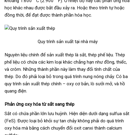
khoảng 1.600 ° C (2.900 ° F). Ở nhiệt độ này các phản ứng hóa
học khác nhau được bắt đầu xảy ra. Hoặc theo trình tự hoặc
đồng thời, để đạt được thành phần hóa học.
Quy trình sản xuất tại nhà máy
Nguyên liệu chính để sản xuất thép là sắt, thép phế liệu. Thép
phế liệu có chứa các kim loại khác chẳng hạn như đồng, thiếc,
và crôm. Những thành phần này làm thay đổi tính chất của
thép. Do đó phải loại bỏ trong quá trình nung nóng chảy. Có ba
quy trình sản xuất thép chính – oxy cơ bản, lò sưởi mở, và hồ
quang điện.
Phản ứng oxy hóa từ sắt sang thép
Sắt có chứa phần lớn lưu huỳnh. Hiện diện dưới dạng sulfua sắt
(FeS). Được loại bỏ khỏi sự tan chảy không phải do quá trình
oxy hóa mà bằng cách chuyển đổi oxit canxi thành calcium