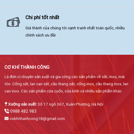
Chi phí tốt nhất
Giá thành của chúng tôi cạnh tranh nhất toàn quốc, nhiều
chính sách ưu đãi
CƠ KHÍ THÀNH CÔNG
Là đơn vị chuyên sản xuất và gia công các sản phẩm về sắt, inox, mái
tôn. Cổng sắt, lan can sắt, cầu thang sắt, cổng inox, cầu thang inox, lan
can inox. Các sản phẩm cửa cuốn, cửa kính và nhiều sản phẩm khác
Xưởng sản xuất:
Số 17 ngõ 367, Xuân Phương, Hà Nội
0988 482 983
cokhithanhcong18@gmail.com