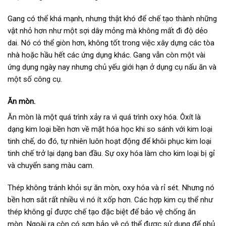
Gang có thể khá mạnh, nhưng thật khó để chế tạo thành những
vật nhỏ hơn như một sợi dây mỏng mà không mất đi độ dẻo
dai. Nó có thể giòn hơn, không tốt trong việc xây dựng các tòa
nhà hoặc hầu hết các ứng dụng khác. Gang vẫn còn một vài
ứng dụng ngày nay nhưng chủ yếu giới hạn ở dụng cụ nấu ăn và
một số công cụ.
Ăn mòn.
Ăn mòn là một quá trình xảy ra vì quá trình oxy hóa. Ôxít là
dạng kim loại bền hơn về mặt hóa học khi so sánh với kim loại
tinh chế, do đó, tự nhiên luôn hoạt động để khôi phục kim loại
tinh chế trở lại dạng ban đầu. Sự oxy hóa làm cho kim loại bị gỉ
và chuyển sang màu cam.
Thép không tránh khỏi sự ăn mòn, oxy hóa và rỉ sét. Nhưng nó
bền hơn sắt rất nhiều vì nó ít xốp hơn. Các hợp kim cụ thể như
thép không gỉ được chế tạo đặc biệt để bảo vệ chống ăn
mòn. Ngoài ra còn có sơn bảo vệ có thể được sử dụng để phủ