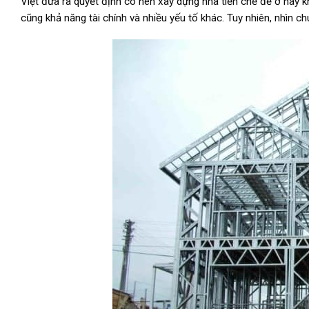
Việt đưa ra quyết định có nên xây dựng nhà tiền chế để ở hay kh
cũng khả năng tài chính và nhiều yếu tố khác. Tuy nhiên, nhìn c