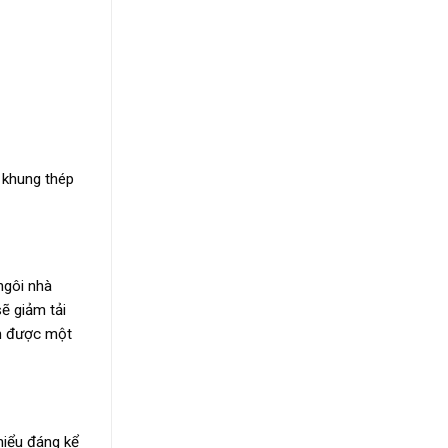
g khung thép
 ngôi nhà
ẽ giảm tải
ệm được một
thiểu đáng kể