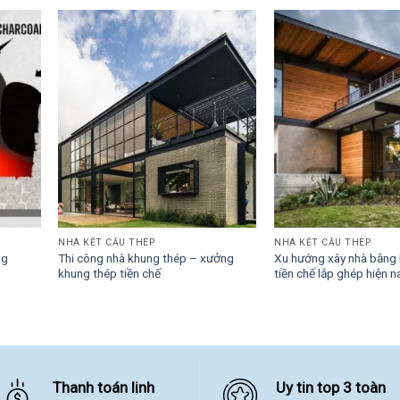
NHÀ KẾT CẤU THÉP
NHÀ KẾT CẤU THÉP
ng
Thi công nhà khung thép – xưởng
Xu hướng xây nhà bằng
khung thép tiền chế
tiền chế lắp ghép hiện n
Thanh toán linh
Uy tin top 3 toàn