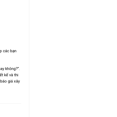
úp các bạn
ay không?”.
t kế và thi
 báo giá xây