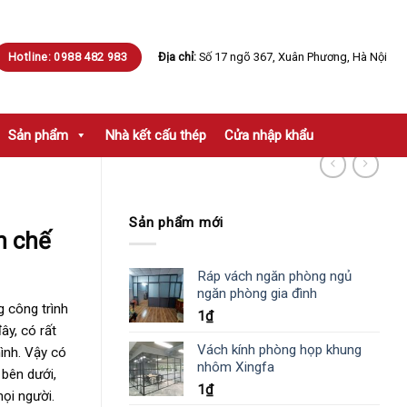
Hotline: 0988 482 983
Địa chỉ:
Số 17 ngõ 367, Xuân Phương, Hà Nội
Sản phẩm
Nhà kết cấu thép
Cửa nhập khẩu
Sản phẩm mới
n chế
Ráp vách ngăn phòng ngủ
ngăn phòng gia đình
 công trình
1
₫
ây, có rất
Vách kính phòng họp khung
ình. Vậy có
nhôm Xingfa
 bên dưới,
1
₫
ọi người.