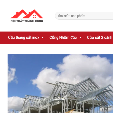
Skip
to
Tìm
content
kiếm:
Cầu thang sắt inox
Cổng Nhôm đúc
Cửa sắt 2 cánh