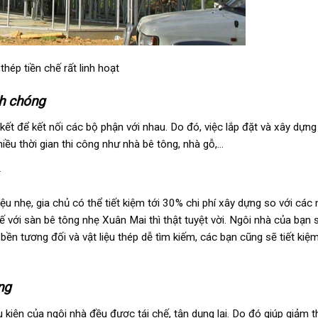
thép tiền chế rất linh hoạt
nh chóng
kết để kết nối các bộ phận với nhau. Do đó, việc lắp đặt và xây dựn
ều thời gian thi công như nhà bê tông, nhà gỗ,…
iệu nhẹ, gia chủ có thể tiết kiệm tới 30% chi phí xây dựng so với các
 với sàn bê tông nhẹ Xuân Mai thì thật tuyệt vời. Ngôi nhà của bạn s
 bền tương đối và vật liệu thép dễ tìm kiếm, các bạn cũng sẽ tiết ki
ng
u kiện của ngôi nhà đều được tái chế, tận dụng lại. Do đó giúp giảm 