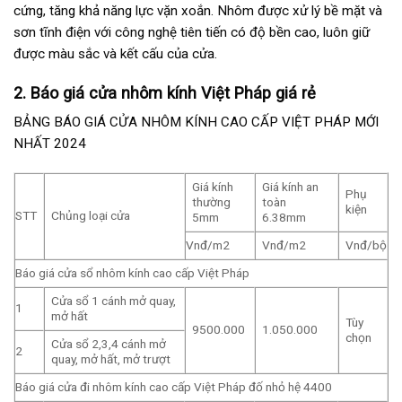
cứng, tăng khả năng lực vặn xoắn. Nhôm được xử lý bề mặt và
sơn tĩnh điện với công nghệ tiên tiến có độ bền cao, luôn giữ
được màu sắc và kết cấu của cửa.
2. Báo giá cửa nhôm kính Việt Pháp giá rẻ
BẢNG BÁO GIÁ CỬA NHÔM KÍNH CAO CẤP VIỆT PHÁP MỚI
NHẤT 2024
Giá kính
Giá kính an
Phụ
thường
toàn
kiện
STT
Chủng loại cửa
5mm
6.38mm
Vnđ/m2
Vnđ/m2
Vnđ/bộ
Báo giá cửa sổ nhôm kính cao cấp Việt Pháp
Cửa sổ 1 cánh mở quay,
1
mở hất
Tùy
9500.000
1.050.000
chọn
Cửa sổ 2,3,4 cánh mở
2
quay, mở hất, mở trượt
Báo giá cửa đi nhôm kính cao cấp Việt Pháp đố nhỏ hệ 4400