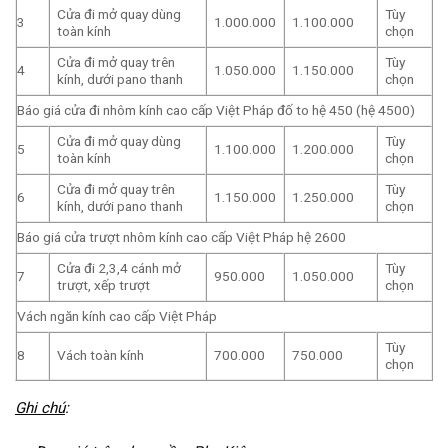
Cửa đi mở quay dùng
Tùy
3
1.000.000
1.100.000
toàn kính
chọn
Cửa đi mở quay trên
Tùy
4
1.050.000
1.150.000
kính, dưới pano thanh
chọn
Báo giá cửa đi nhôm kính cao cấp Việt Pháp đố to hệ 450 (hệ 4500)
Cửa đi mở quay dùng
Tùy
5
1.100.000
1.200.000
toàn kính
chọn
Cửa đi mở quay trên
Tùy
6
1.150.000
1.250.000
kính, dưới pano thanh
chọn
Báo giá cửa trượt nhôm kính cao cấp Việt Pháp hệ 2600
Cửa đi 2,3,4 cánh mở
Tùy
7
950.000
1.050.000
trượt, xếp trượt
chọn
Vách ngăn kính cao cấp Việt Pháp
Tùy
8
Vách toàn kính
700.000
750.000
chọn
Ghi chú
: