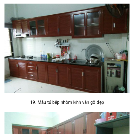
19. Mẫu tủ bếp nhôm kính vân gỗ đẹp