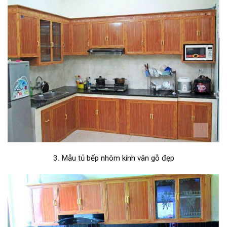
3. Mẫu tủ bếp nhôm kính vân gỗ đẹp