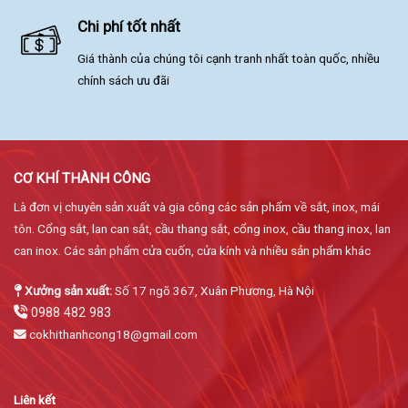
Chi phí tốt nhất
Giá thành của chúng tôi cạnh tranh nhất toàn quốc, nhiều
chính sách ưu đãi
CƠ KHÍ THÀNH CÔNG
Là đơn vị chuyên sản xuất và gia công các sản phẩm về sắt, inox, mái
tôn. Cổng sắt, lan can sắt, cầu thang sắt, cổng inox, cầu thang inox, lan
can inox. Các sản phẩm cửa cuốn, cửa kính và nhiều sản phẩm khác
Xưởng sản xuất:
Số 17 ngõ 367, Xuân Phương, Hà Nội
0988 482 983
cokhithanhcong18@gmail.com
Liên kết