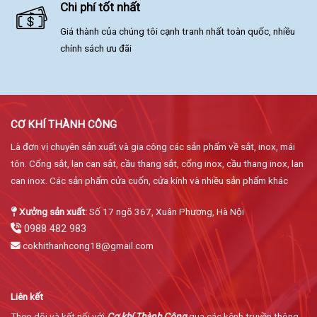
Chi phí tốt nhất
Giá thành của chúng tôi cạnh tranh nhất toàn quốc, nhiều
chính sách ưu đãi
CƠ KHÍ THÀNH CÔNG
Là đơn vị chuyên sản xuất và gia công các sản phẩm về sắt, inox, mái
tôn. Cổng sắt, lan can sắt, cầu thang sắt, cổng inox, cầu thang inox, lan
can inox. Các sản phẩm cửa cuốn, cửa kính và nhiều sản phẩm khác
Xưởng sản xuất:
Số 17 ngõ 367, Xuân Phương, Hà Nội
0988 482 983
cokhithanhcong18@gmail.com
Liên kết
Theo dõi và kết nối với
Cơ khí Thành Công
qua các kênh truyền thông.