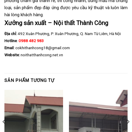
phương châm giá thành rẻ, thi công nhanh, đúng mẫu mã chủng
loại, sản phẩm đẹp đáp ứng được yêu cầu kỹ thuật và luôn làm
hài lòng khách hàng.
Xưởng sản xuất – Nội thất Thành Công
Địa chỉ:
492 Xuân Phương, P. Xuân Phương, Q. Nam Từ Liêm, Hà Nội
Hotline
:
0988 482 983
Email:
cokhithanhcong18@gmail.com
Website:
noithatthanhcong.net.vn
SẢN PHẨM TƯƠNG TỰ