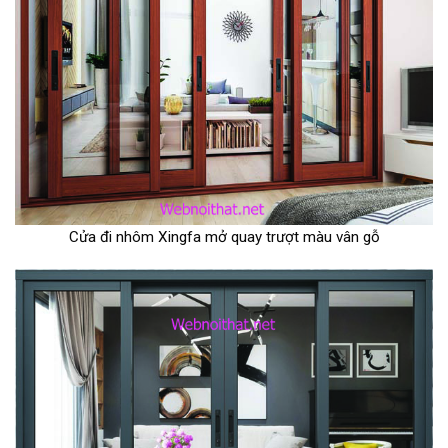
Cửa đi nhôm Xingfa mở quay trượt màu vân gỗ