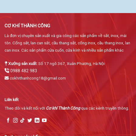
CƠ KHÍ THÀNH CÔNG
Là đơn vị chuyên sản xuất và gia công các sản phẩm về sắt, inox, mái
tôn. Cổng sắt, lan can sắt, cầu thang sắt, cổng inox, cầu thang inox, lan
can inox. Các sản phẩm cửa cuốn, cửa kính và nhiều sản phẩm khác
Xưởng sản xuất:
Số 17 ngõ 367, Xuân Phương, Hà Nội
0988 482 983
cokhithanhcong18@gmail.com
Liên kết
Theo dõi và kết nối với
Cơ khí Thành Công
qua các kênh truyền thông.