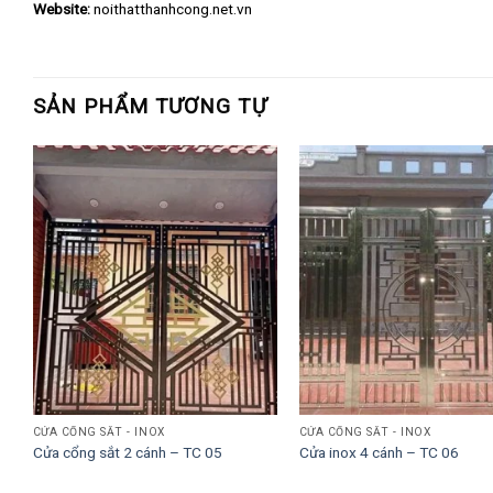
Website:
noithatthanhcong.net.vn
SẢN PHẨM TƯƠNG TỰ
CỬA CỔNG SẮT - INOX
CỬA CỔNG SẮT - INOX
Cửa cổng sắt 2 cánh – TC 05
Cửa inox 4 cánh – TC 06