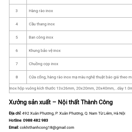
3
Hàng rào inox
4
Cầu thang inox
5
Ban công inox
6
Khung bảo vệ inox
7
Chuồng cọp inox
8
Cửa cổng, hàng rào inox mạ màu nghệ thuật báo giá theo mẫ
Inox hộp vuông kích thước 13x26mm, 20x20mm, 20x40mm,…dày 1.0
Xưởng sản xuất – Nội thất Thành Công
Địa chỉ:
492 Xuân Phương, P. Xuân Phương, Q. Nam Từ Liêm, Hà Nội
Hotline
:
0988 482 983
Email:
cokhithanhcong18@gmail.com