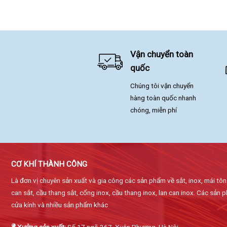
Vận chuyển toàn
quốc
Chúng tôi vận chuyển
hàng toàn quốc nhanh
chóng, miễn phí
CƠ KHÍ THÀNH CÔNG
Là đơn vị chuyên sản xuất và gia công các sản phẩm về sắt, inox, mái tôn
can sắt, cầu thang sắt, cổng inox, cầu thang inox, lan can inox. Các sản
cửa kính và nhiều sản phẩm khác
Xưởng sản xuất:
Số 17 ngõ 367, Xuân Phương, Hà Nội