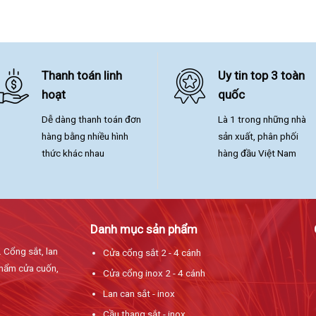
Thanh toán linh
Uy tin top 3 toàn
hoạt
quốc
Dễ dàng thanh toán đơn
Là 1 trong những nhà
hàng bằng nhiều hình
sản xuất, phân phối
thức khác nhau
hàng đầu Việt Nam
Danh mục sản phẩm
. Cổng sắt, lan
Cửa cổng sắt 2 - 4 cánh
 phẩm cửa cuốn,
Cửa cổng inox 2 - 4 cánh
Lan can sắt - inox
Cầu thang sắt - inox