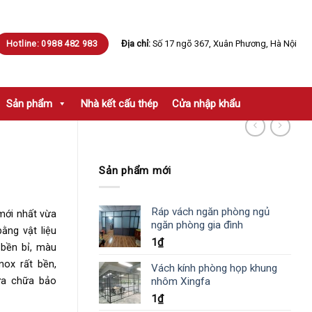
Hotline: 0988 482 983
Địa chỉ:
Số 17 ngõ 367, Xuân Phương, Hà Nội
Sản phẩm
Nhà kết cấu thép
Cửa nhập khẩu
Sản phẩm mới
Ráp vách ngăn phòng ngủ
 mới nhất vừa
ngăn phòng gia đình
ằng vật liệu
1
₫
 bền bỉ, màu
nox rất bền,
Vách kính phòng họp khung
nhôm Xingfa
sửa chữa bảo
1
₫