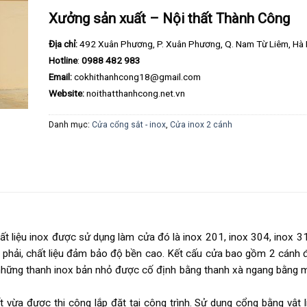
Xưởng sản xuất – Nội thất Thành Công
Địa chỉ:
492 Xuân Phương, P. Xuân Phương, Q. Nam Từ Liêm, Hà 
Hotline
:
0988 482 983
Email:
cokhithanhcong18@gmail.com
Website:
noithatthanhcong.net.vn
Danh mục:
Cửa cổng sắt - inox
,
Cửa inox 2 cánh
hất liệu inox được sử dụng làm cửa đó là inox 201, inox 304, inox 
ừa phải, chất liệu đảm bảo độ bền cao. Kết cấu cửa bao gồm 2 cánh 
 những thanh inox bản nhỏ được cố định bằng thanh xà ngang bằng 
ất vừa được thi công lắp đặt tại công trình. Sử dụng cổng bằng vật 