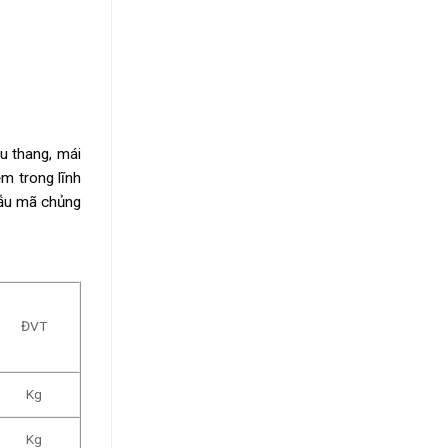
ầu thang, mái
m trong lĩnh
mẫu mã chủng
ĐVT
Kg
Kg