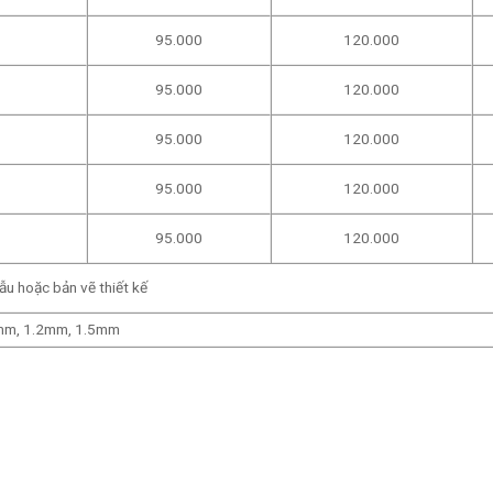
95.000
120.000
95.000
120.000
95.000
120.000
95.000
120.000
95.000
120.000
u hoặc bản vẽ thiết kế
mm, 1.2mm, 1.5mm