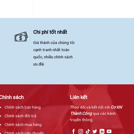
Chi phí tốt nhất
Giá thành của chúng tôi
cạnh tranh nhất toàn
quốc, nhiều chính sách
ưu đãi
Chính sách
Liên kết
Chính sách bán hàng
Theo dõi và kết nối với
Cơ khí
Thành Công
qua các kênh
Chinh sách đổi trả
truyền thông.
Chính sách mua hàng
Chính sách vận chuyển