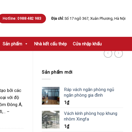
Hotline: 0988 482 983
Địa chỉ:
Số 17 ngõ 367, Xuân Phương, Hà Nội
Sản phẩm
Nhà kết cấu thép
Cửa nhập khẩu
Sản phẩm mới
Ráp vách ngăn phòng ngủ
tạo bởi các
ngăn phòng gia đình
oại với độ
1
₫
hôm Đông Á,
I,… –
Vách kính phòng họp khung
nhôm Xingfa
1
₫