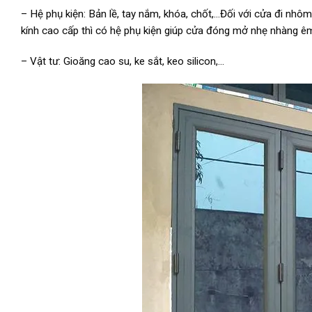
– Hệ phụ kiện: Bản lề, tay nắm, khóa, chốt,…Đối với cửa đi nhôm 
kính cao cấp thì có hệ phụ kiện giúp cửa đóng mở nhẹ nhàng ê
– Vật tư: Gioăng cao su, ke sắt, keo silicon,…