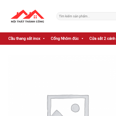
Skip
to
Tìm
content
kiếm:
Cầu thang sắt inox
Cổng Nhôm đúc
Cửa sắt 2 cánh