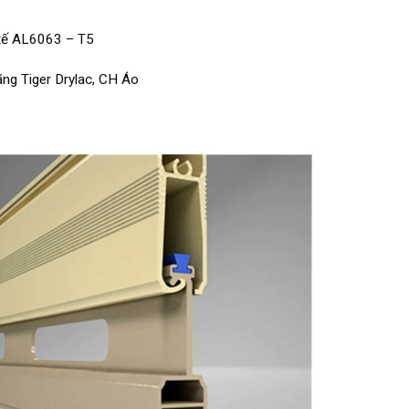
 tế AL6063 – T5
ãng Tiger Drylac, CH Áo