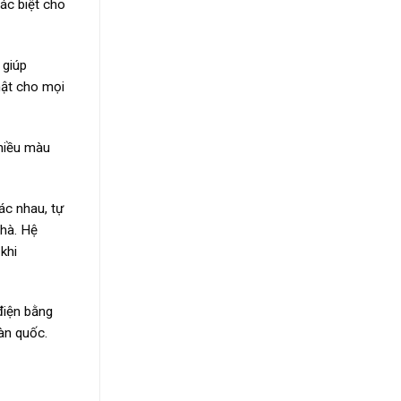
ác biệt cho
 giúp
mật cho mọi
nhiều màu
ác nhau, tự
nhà. Hệ
khi
điện bằng
àn quốc.