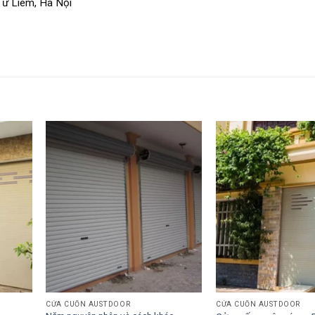
ừ Liêm, Hà Nội
CỬA CUỐN AUSTDOOR
CỬA CUỐN AUSTDOOR