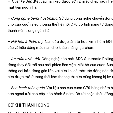
–
Thiết kế đẹp
:Kết cấu nan kép được sơn 2 mầu ghép vào nhau
mặt tiền ngôi nhà.
–
Công nghệ Semi Austmatic
: Sử dụng công nghệ chuyển động
cho cửa cuốn siêu thoáng thế hệ mới C70 có tính năng tự động
thành viên trong ngôi nhà.
–
Hài hòa & thẩm mỹ
: Nan cửa được làm từ hợp kim nhôm 6063,
sắc và kiểu dáng mẫu nan cho khách hàng lựa chọn.
–
An toàn tuyệt đối
: Công nghệ bảo mật ARC Austmatic Rolling
động thay đổi mã sau mỗi phiên làm việc. Mỗi bộ cua cuon Aust
thống còi báo động gắn liền với cửa khi có một tác động nào 
cửa được mở ở trạng thái khe thoáng thì cửa cũng không bị kẻ 
–
Bảo hành toàn quốc
: Vật liệu nan cua cuon C70 bằng nhôm h
sơn ngoài trời cao cấp, bảo hành 5 năm. Bộ tời nhập khẩu đồn
CƠ KHÍ THÀNH CÔNG