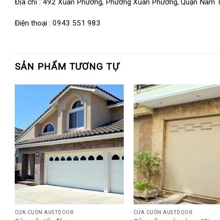
Địa chỉ : 492 Xuân Phương, Phường Xuân Phương, Quận Nam T
Điện thoại : 0943 551 983
SẢN PHẨM TƯƠNG TỰ
CỬA CUỐN AUSTDOOR
CỬA CUỐN AUSTDOOR