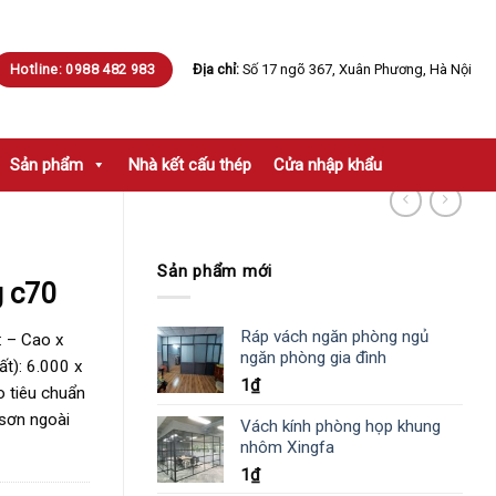
Hotline: 0988 482 983
Địa chỉ:
Số 17 ngõ 367, Xuân Phương, Hà Nội
Sản phẩm
Nhà kết cấu thép
Cửa nhập khẩu
Sản phẩm mới
g c70
Ráp vách ngăn phòng ngủ
: – Cao x
ngăn phòng gia đình
ất): 6.000 x
1
₫
 tiêu chuẩn
sơn ngoài
Vách kính phòng họp khung
nhôm Xingfa
1
₫