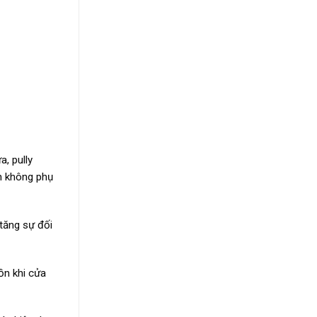
, pully
ện không phụ
tăng sự đối
 ồn khi cửa