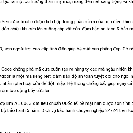
 tạo ra một xu hướng thẩm mỹ mới, mang đến nét sang trọng và kh
 Semi Austmatic được tích hợp trong phần mềm của hộp điều khiển
 đảo chiều khi cửa lên xuống gặp vật cản, đảm bảo an toàn & bảo 
 sơn ngoài trời cao cấp tĩnh điện giúp bề mặt nan phẳng đẹp. Có 
 Code chống phá mã cửa cuốn tạo ra hàng tỷ các mã ngẫu nhiên kh
door là một mã riêng biệt, đảm bảo độ an toàn tuyệt đối cho ngôi 
đó nhằm phá hoại cửa để đột nhập. Hệ thống chống bẩy giúp ngay cả 
trộm tác động bẩy cửa lên.
ợp kim AL 6063 đạt tiêu chuẩn Quốc tế, bề mặt nan được sơn tĩnh 
g bộ bảo hành 5 năm. Dịch vụ bảo hành chuyên nghiệp 24/24 trên to