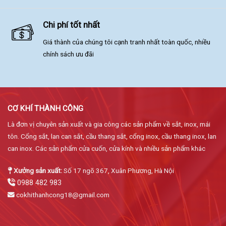
Chi phí tốt nhất
Giá thành của chúng tôi cạnh tranh nhất toàn quốc, nhiều
chính sách ưu đãi
CƠ KHÍ THÀNH CÔNG
Là đơn vị chuyên sản xuất và gia công các sản phẩm về sắt, inox, mái
tôn. Cổng sắt, lan can sắt, cầu thang sắt, cổng inox, cầu thang inox, lan
can inox. Các sản phẩm cửa cuốn, cửa kính và nhiều sản phẩm khác
Xưởng sản xuất:
Số 17 ngõ 367, Xuân Phương, Hà Nội
0988 482 983
cokhithanhcong18@gmail.com