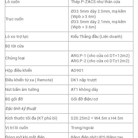
Lô cuốn
Thép P-ZACS như thân cửa
Ø33.5mm dày 2.3mm, mạ kẽm
(Wpb ≥ 3.6m)
Trục cuốn
Ø33.5mm dày 2.1mm, mạ kẽm
(Wpb < 3.6m)
Lò xo trợ lực
Kiểu Thẳng đầu (Liên doanh)
Bộ tời cửa
ARG.P-1 (cho cửa có DT<12m2)
Chủng loại
ARG.P-2 (cho cửa có DT≥12m2)
Hộp điều khiển
AD901
Điều khiển từ xa ( Remote)
DK1 nắp trượt
Nút bấm âm tường
AT1 không dây
Bộ gối đỡ
Gối đỡ điện/cơ
Đặc tính kỹ thuật
Kích thước tối đa (KT phủ bì)
S20.25m2 = W4.5m x H4.5m
Vị trí lô cuốn
Trong/ngoài
Đóng mở khi mất điện
Bằng điện nhờ UPS/Bằng tay