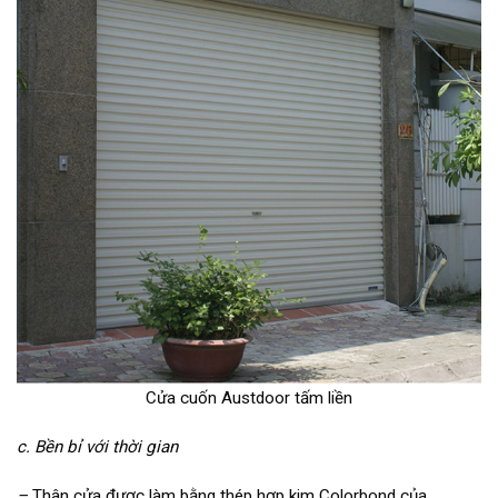
Cửa cuốn Austdoor tấm liền
c. Bền bỉ
với thời gian
–
Thân cửa được làm bằng thép hợp kim Colorbond của