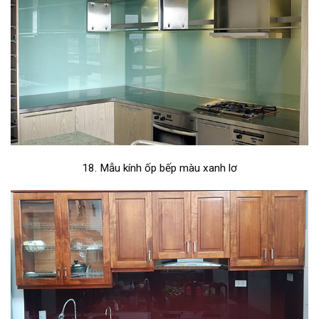
18. Mẫu kính ốp bếp màu xanh lơ