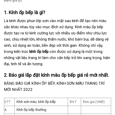
Đánh giá (0)
1. Kính ốp bếp là gì?
Là kính được phun lớp sơn vào mặt sau kính để tạo nên màu
sắc khác nhau tùy vào mục đích sử dụng. Kính màu ốp bếp
được tạo ra từ kính cường lực với nhiều ưu điểm như chịu lực
cao, chịu nhiệt lớn, không thấm nước, khó bám bụi, dễ dàng vệ
sinh, sử dụng an toàn, bền đẹp với thời gian. Không chỉ vậy,
trong kiến trúc
kính ốp bếp
còn được sử dụng là một trong
những vật liệu trang trí làm cho căn bếp trở lên sang trọng, hiện
đại, tinh tế và ấn tượng.
2. Báo giá lắp đặt kính màu ốp bếp giá rẻ mới nhất.
BẢNG BÁO GIÁ KÍNH ỐP BẾP, KÍNH SƠN MÀU TRANG TRÍ
MỚI NHẤT 2022
STT
Kính sơn màu
,
kính ốp bếp
ĐVT
Đơn giá (VNĐ)
A
Kính ốp bếp thường