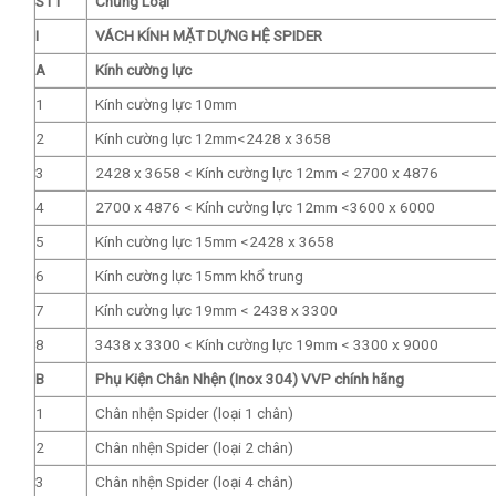
STT
Chủng Loại
I
VÁCH KÍNH MẶT DỰNG HỆ SPIDER
A
Kính cường lực
1
Kính cường lực 10mm
2
Kính cường lực 12mm<2428 x 3658
3
2428 x 3658 < Kính cường lực 12mm < 2700 x 4876
4
2700 x 4876 < Kính cường lực 12mm <3600 x 6000
5
Kính cường lực 15mm <2428 x 3658
6
Kính cường lực 15mm khổ trung
7
Kính cường lực 19mm < 2438 x 3300
8
3438 x 3300 < Kính cường lực 19mm < 3300 x 9000
B
Phụ Kiện Chân Nhện (Inox 304) VVP chính hãng
1
Chân nhện Spider (loại 1 chân)
2
Chân nhện Spider (loại 2 chân)
3
Chân nhện Spider (loại 4 chân)