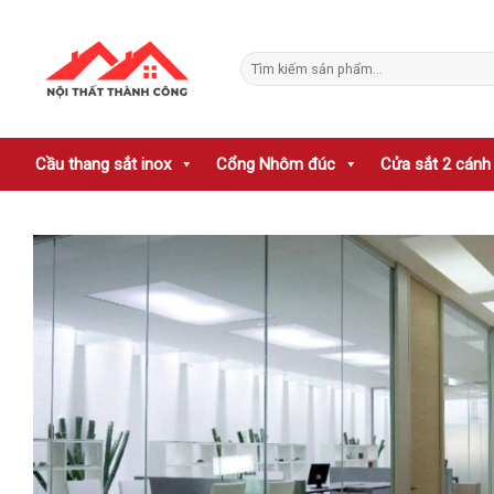
Skip
to
Tìm
content
kiếm:
Cầu thang sắt inox
Cổng Nhôm đúc
Cửa sắt 2 cánh