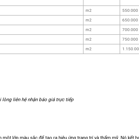
m2
550.000
m2
650.000
m2
700.000
m2
750.000
m2
1.150.0
 lòng liên hệ nhận báo giá trực tiếp
 một lớp màu sắc để tạo ra hiệu ứng trang trí và thẩm mỹ. Nó kết hợ