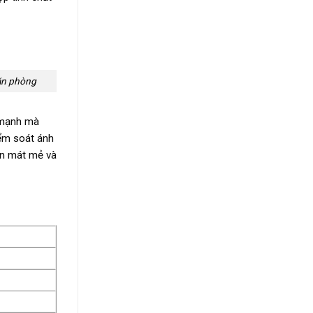
văn phòng
p mạnh mà
iểm soát ánh
an mát mẻ và