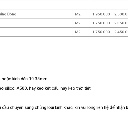
uảng Đông
M2
1.950.000 – 2.500.
M2
1.750.000 – 2.350.
M2
1.750.000 – 2.450.
mm hoặc kính dán 10.38mm.
 silicol A500, hay keo kết cấu, hay keo thời tiết.
 cầu chuyển sang chủng loại kính khác, xin vui lòng liên hệ để nhận b