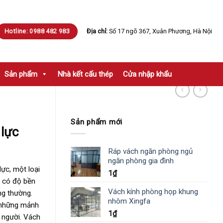
Hotline: 0988 482 983
Địa chỉ:
Số 17 ngõ 367, Xuân Phương, Hà Nội
Sản phẩm
Nhà kết cấu thép
Cửa nhập khẩu
Sản phẩm mới
 lực
Ráp vách ngăn phòng ngủ
ngăn phòng gia đình
lực, một loại
1
₫
c có độ bền
Vách kính phòng họp khung
ng thường.
nhôm Xingfa
 những mảnh
1
₫
 người. Vách