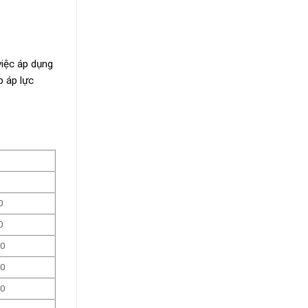
việc áp dụng
p áp lực
0
0
00
00
00