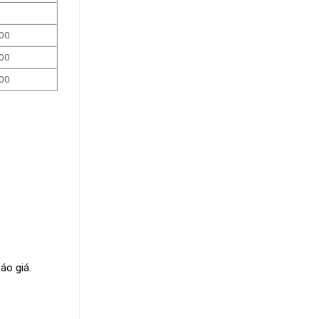
000
000
000
áo giá.