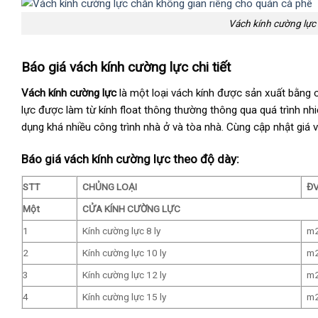
Vách kính cường lực
Báo giá vách kính cường lực chi tiết
Vách kính cường lực
là một loại vách kính được sản xuất bằng 
lực được làm từ kính float thông thường thông qua quá trình nh
dụng khá nhiều công trình nhà ở và tòa nhà. Cùng cập nhật giá 
Báo giá vách kính cường lực theo độ dày:
STT
CHỦNG LOẠI
Đ
Một
CỬA KÍNH CƯỜNG LỰC
1
Kính cường lực 8 ly
m
2
Kính cường lực 10 ly
m
3
Kính cường lực 12 ly
m
4
Kính cường lực 15 ly
m