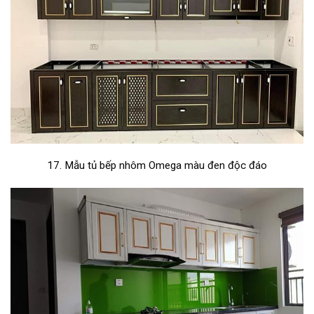
17. Mẫu tủ bếp nhôm Omega màu đen độc đáo