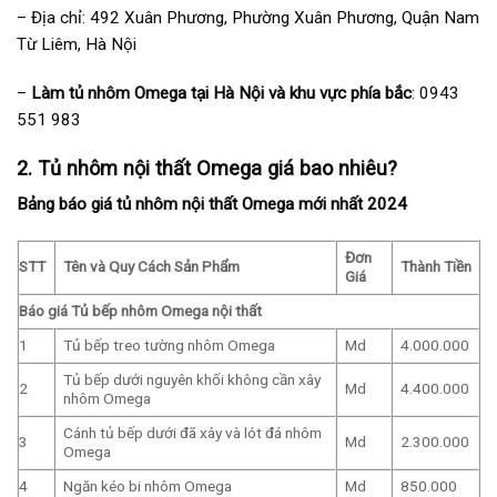
– Địa chỉ: 492 Xuân Phương, Phường Xuân Phương, Quận Nam
Từ Liêm, Hà Nội
–
Làm tủ nhôm Omega tại Hà Nội
và khu vực phía bắc
: 0943
551 983
2. Tủ nhôm nội thất Omega giá bao nhiêu?
Bảng báo giá tủ nhôm nội thất Omega mới nhất 2024
Đơn
STT
Tên và Quy Cách Sản Phẩm
Thành Tiền
Giá
Báo giá Tủ bếp nhôm Omega nội thất
1
Tủ bếp treo tường nhôm Omega
Md
4.000.000
Tủ bếp dưới nguyên khối không cần xây
2
Md
4.400.000
nhôm Omega
Cánh tủ bếp dưới đã xây và lót đá nhôm
3
Md
2.300.000
Omega
4
Ngăn kéo bi nhôm Omega
Md
850.000