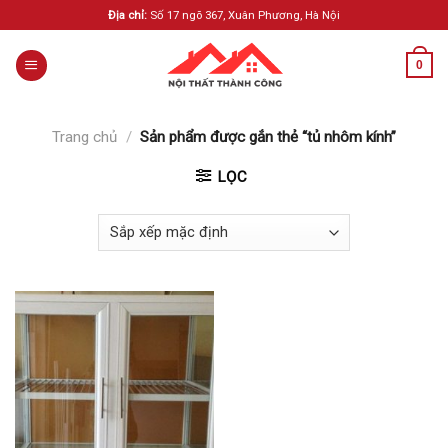
Skip
Địa chỉ:
Số 17 ngõ 367, Xuân Phương, Hà Nội
to
content
0
Trang chủ
/
Sản phẩm được gắn thẻ “tủ nhôm kính”
LỌC