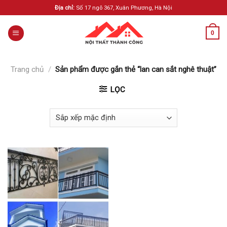
Skip
Địa chỉ:
Số 17 ngõ 367, Xuân Phương, Hà Nội
to
content
0
Trang chủ
/
Sản phẩm được gắn thẻ “lan can sắt nghê thuật”
LỌC