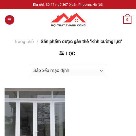
Skip
Địa chỉ:
Số 17 ngõ 367, Xuân Phương, Hà Nội
to
content
0
Trang chủ
/
Sản phẩm được gắn thẻ “kính cường lực”
LỌC