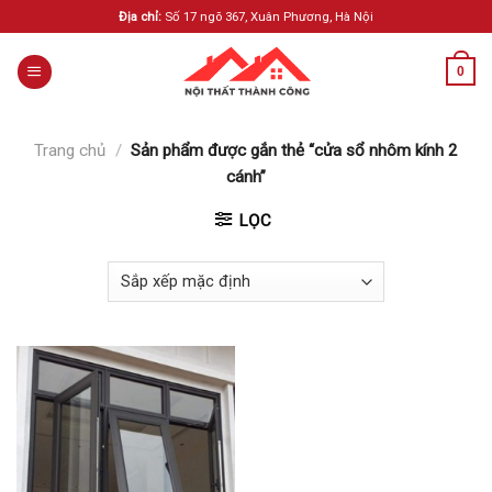
Skip
Địa chỉ:
Số 17 ngõ 367, Xuân Phương, Hà Nội
to
content
0
Trang chủ
/
Sản phẩm được gắn thẻ “cửa sổ nhôm kính 2
cánh”
LỌC