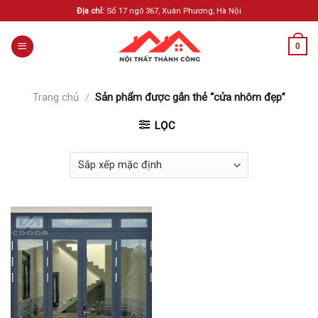
Skip
Địa chỉ:
Số 17 ngõ 367, Xuân Phương, Hà Nội
to
content
0
Trang chủ
/
Sản phẩm được gắn thẻ “cửa nhôm đẹp”
LỌC