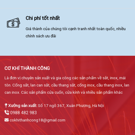
Chi phí tốt nhất
Giá thành của chúng tôi cạnh tranh nhất toàn quốc, nhiều
chính sách ưu đãi
CƠ KHÍ THÀNH CÔNG
Là đơn vị chuyên sản xuất và gia công các sản phẩm về sắt, inox, mái
tôn. Cổng sắt, lan can sắt, cầu thang sắt, cổng inox, cầu thang inox, lan
can inox. Các sản phẩm cửa cuốn, cửa kính và nhiều sản phẩm khác
Xưởng sản xuất:
Số 17 ngõ 367, Xuân Phương, Hà Nội
0988 482 983
cokhithanhcong18@gmail.com