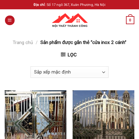
Skip
Địa chỉ:
Số 17 ngõ 367, Xuân Phương, Hà Nội
to
content
0
Trang chủ
/
Sản phẩm được gắn thẻ “cửa inox 2 cánh”
LỌC