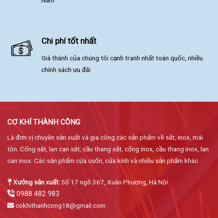
Chi phí tốt nhất
Giá thành của chúng tôi cạnh tranh nhất toàn quốc, nhiều
chính sách ưu đãi
CƠ KHÍ THÀNH CÔNG
Là đơn vị chuyên sản xuất và gia công các sản phẩm về sắt, inox, mái
tôn. Cổng sắt, lan can sắt, cầu thang sắt, cổng inox, cầu thang inox, lan
can inox. Các sản phẩm cửa cuốn, cửa kính và nhiều sản phẩm khác
Xưởng sản xuất:
Số 17 ngõ 367, Xuân Phương, Hà Nội
0988 482 983
cokhithanhcong18@gmail.com