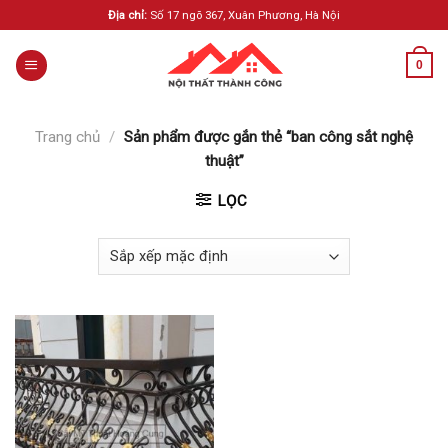
Skip
Địa chỉ:
Số 17 ngõ 367, Xuân Phương, Hà Nội
to
content
0
Trang chủ
/
Sản phẩm được gắn thẻ “ban công sắt nghệ
thuật”
LỌC